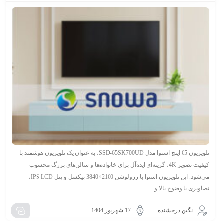
تلویزیون 65 اینچ اسنوا مدل SSD-65SK700UD، به عنوان یک تلویزیون هوشمند با
کیفیت تصویر 4K، گزینه‌ای ایده‌آل برای خانواده‌ها و سالن‌های بزرگ محسوب
می‌شود. این تلویزیون اسنوا با رزولوشن 2160×3840 پیکسل و پنل IPS LCD،
تصاویری با وضوح بالا و ...
نگین درخشنده
17 شهریور 1404