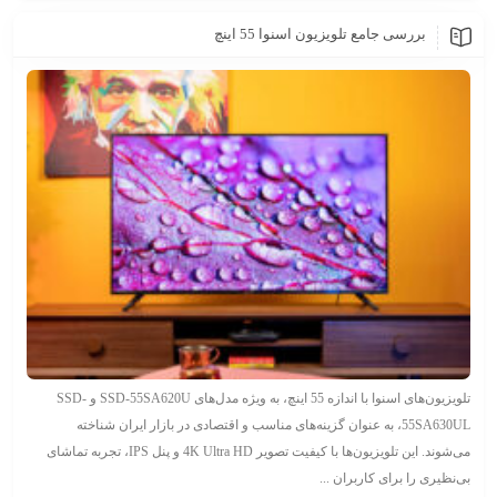
بررسی جامع تلویزیون اسنوا 55 اینچ
تلویزیون‌های اسنوا با اندازه 55 اینچ، به ویژه مدل‌های SSD-55SA620U و SSD-
55SA630UL، به عنوان گزینه‌های مناسب و اقتصادی در بازار ایران شناخته
می‌شوند. این تلویزیون‌ها با کیفیت تصویر 4K Ultra HD و پنل IPS، تجربه تماشای
بی‌نظیری را برای کاربران ...