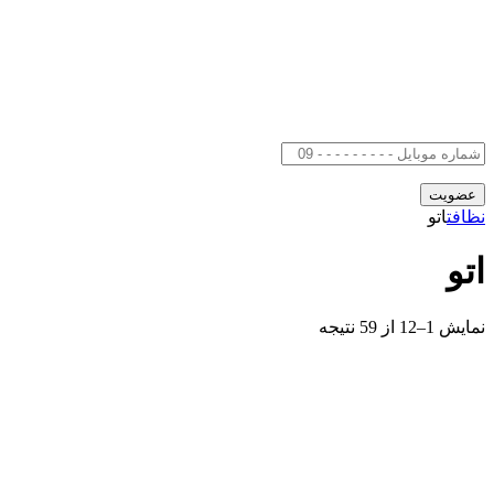
نظافت
اتو
اتو
نمایش 1–12 از 59 نتیجه