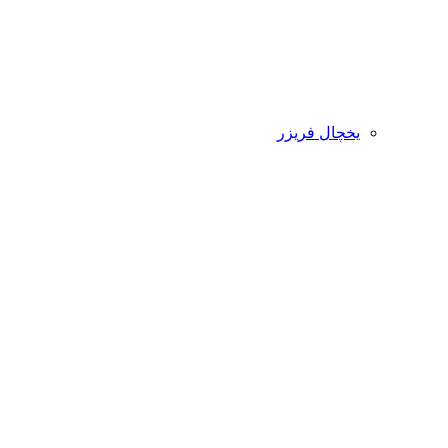
یخچال فریزر