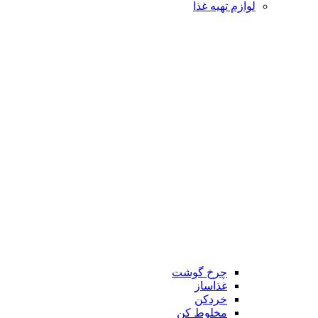
لوازم تهیه غذا
چرخ گوشت
غذاساز
خردکن
مخلوط کن