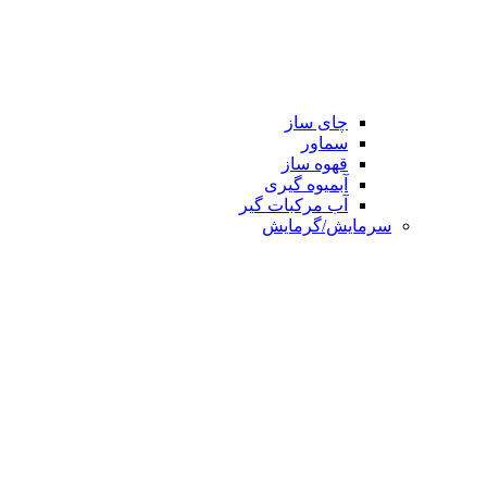
چای ساز
سماور
قهوه ساز
آبمیوه گیری
آب مرکبات گیر
سرمایش/گرمایش