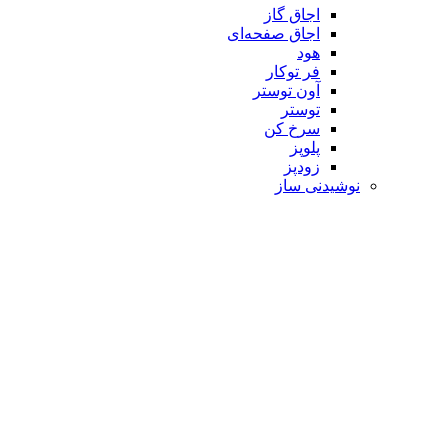
اجاق گاز
اجاق صفحه‌ای
هود
فر توکار
آون توستر
توستر
سرخ کن
پلوپز
زودپز
نوشیدنی‌ ساز