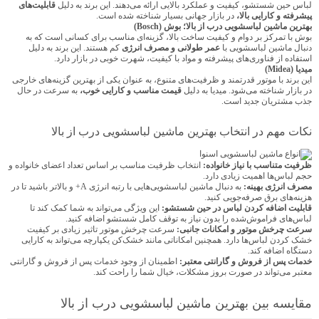
لباس حین شستشو، کیفیت و عملکرد بالایی ارائه می‌دهند. این برند به دلیل
قابلیت‌های
پیشرفته و کارایی بالا،
در بازار جهانی بسیار شناخته شده است.
بهترین ماشین لباسشویی درب از بالا؛ بوش (Bosch)
بوش با تمرکز بر دوام و کیفیت ساخت بالا، گزینه‌ای مناسب برای کسانی است که به
دنبال ماشین لباسشویی با
عمر طولانی
و مصرف انرژی
کم هستند. این برند به دلیل
استفاده از فناوری‌های پیشرفته و مواد با کیفیت، شهرت خوبی در بازار دارد.
میدیا (Midea)
این برند با موتور قدرتمند و ظرفیت‌های متنوع، به عنوان یکی از بهترین گزینه‌های خارجی
در بازار شناخته می‌شود. میدیا به دلیل
قیمت مناسب و کارایی خوب،
به سرعت در حال
جذب مشتریان جدید است.
نکات مهم در انتخاب بهترین ماشین لباسشویی درب از بالا
ظرفیت متناسب با نیاز خانواده:
انتخاب ظرفیت مناسب بر اساس تعداد اعضای خانواده و
حجم لباس‌ها اهمیت زیادی دارد.
مصرف انرژی بهینه:
به دنبال ماشین لباسشویی‌هایی با رتبه انرژی A+ و بالاتر باشید تا در
هزینه‌های برق صرفه‌جویی کنید.
قابلیت اضافه کردن لباس در حین شستشو:
این ویژگی می‌تواند به شما کمک کند تا
لباس‌های فراموش‌شده را بدون نیاز به توقف کامل شستشو اضافه کنید.
سرعت چرخش موتور و امکانات جانبی:
سرعت چرخش موتور تاثیر زیادی بر کیفیت
خشک کردن لباس‌ها دارد. همچنین امکاناتی مانند خشک‌کن یکپارچه می‌تواند به کارایی
دستگاه اضافه کند.
خدمات پس از فروش و گارانتی معتبر:
اطمینان از وجود خدمات پس از فروش و گارانتی
معتبر می‌تواند در صورت بروز مشکلات، خیال شما را راحت کند.
مقایسه بین بهترین ماشین لباسشویی درب از بالا