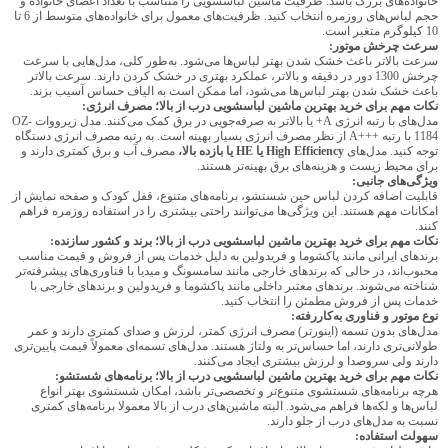
خانواده‌های بزرگ باشد. ظرفیت ماشین لباسشویی را متناسب با تعداد اعضای خانواده و
حجم لباس‌های روزمره انتخاب کنید. ظرفیت‌های معمول برای خانواده‌های متوسط از 6 تا
10 کیلوگرم متغیر است.
سرعت چرخش موتور:
سرعت بالاتر باعث خشک شدن بهتر لباس‌ها می‌شود. به‌طور کلی، مدل‌هایی با سرعت
چرخش 1300 دور در دقیقه و بالاتر، عملکرد بهتری در خشک کردن دارند. سرعت بالاتر
باعث خشک شدن بهتر لباس‌ها می‌شود، اما ممکن است به الیاف حساس آسیب بزند.
نکات مهم برای خرید بهترین ماشین لباسشویی درب از بالا؛ مصرف انرژی:
مدل‌های با رتبه انرژی A+ یا بالاتر به صرفه‌جویی در برق کمک می‌کنند. مدل زیرووات OZ-
1184 با رتبه +++A از نظر مصرف انرژی بسیار بهینه است. به رتبه مصرف انرژی دستگاه
توجه کنید. مدل‌های
High Efficiency یا HE یا بازده بالا،
مصرف آب و برق کمتری دارند و
برای محیط زیست و هزینه‌های برق بهینه‌تر هستند.
ویژگی‌های جانبی:
قابلیت اضافه کردن لباس حین شستشو، برنامه‌های متنوع، قفل کودک و صفحه نمایش از
امکانات مهم هستند. این ویژگی‌ها می‌توانند راحتی بیشتری را در استفاده روزمره فراهم
کنند.
نکات مهم برای خرید بهترین ماشین لباسشویی درب از بالا؛ برند و کشور سازنده:
برندهای ایرانی مانند پاکشوما و فریدولین به دلیل خدمات پس از فروش و قیمت مناسب
محبوب‌اند، در حالی که برندهای خارجی مانند سامسونگ و میدیا با فناوری‌های پیشرفته‌تر
شناخته می‌شوند. برندهای معتبر داخلی مانند پاکشوما و فریدولین و برندهای خارجی با
خدمات پس از فروش مطمئن را انتخاب کنید.
نوع موتور و فناوری به‌کاررفته:
مدل‌های بدون تسمه (اینورتر) مصرف انرژی کمتر، لرزش و صدای کمتری دارند و عمر
طولانی‌تری دارند، اما حساس‌تر به ولتاژ هستند. مدل‌های تسمه‌ای معمولاً قیمت پایین‌تری
دارند ولی سروصدا و لرزش بیشتری ایجاد می‌کنند.
نکات مهم برای خرید بهترین ماشین لباسشویی درب از بالا؛ برنامه‌های شستشو:
هرچه برنامه‌های شستشوی متنوع‌تر و تخصصی‌تر باشد، امکان شستشوی بهتر انواع
لباس‌ها و لکه‌ها فراهم می‌شود. البته ماشین‌های درب از بالا معمولا برنامه‌های کمتری
نسبت به مدل‌های درب از جلو دارند.
سهولت استفاده: