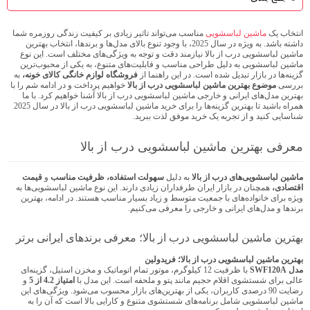
انتخاب یک
ماشین لباسشویی
مناسب می‌تواند تاثیر زیادی بر کیفیت زندگی روزمره شما
داشته باشد. به ویژه در سال 2025، با وجود تنوع بالای مدل‌ها و برندها، انتخاب بهترین
ماشین لباسشویی درب از بالا نیازمند دقت و توجه به ویژگی‌های مختلف است. این نوع
ماشین لباسشویی به دلیل طراحی مناسب و قابلیت‌های متنوع، به یکی از محبوب‌ترین
گزینه‌ها در بازار تبدیل شده است.
در این راهنما از
فروشگاه لوازم خانگی کالای خونه،
به
بررسی
موضوع بهترین ماشین لباسشویی درب از بالا
خواهیم پرداخت و در ادامه شم را با
بهترین مدل‌های ایرانی و خارجی ماشین لباسشویی درب از بالا آشنا خواهیم کرد.
با ما
همراه باشید تا بهترین گزینه‌ها را برای خرید ماشین لباسشویی درب از بالا در سال 2025
شناسایی کنید و از تجربه یک خرید موفق لذت ببرید.
معرفی بهترین ماشین لباسشویی درب از بالا
ماشین لباسشویی‌های درب از بالا
به دلیل
سهولت استفاده، ظرفیت مناسب
و
قیمت
اقتصادی،
همچنان در بازار ایران طرفداران زیادی دارند. این نوع ماشین لباسشویی‌ها به
ویژه برای خانواده‌های با جمعیت متوسط و زیاد بسیار مناسب هستند. در ادامه، بهترین
برندها و مدل‌های ایرانی و خارجی را معرفی می‌کنیم.
بهترین ماشین لباسشویی درب از بالا؛ معرفی برندهای ایرانی برتر
بهترین ماشین لباسشویی درب از بالا؛ فریدولین
مدل SWF120A
با ظرفیت 12 کیلوگرم، موتور تمام اتوماتیک و مخزن استیل، گزینه‌ای
عالی برای شستشوی اقلام حجیم مانند پتو و ملحفه است. این مدل با
امتیاز 4.2
از 5
و
رضایت 90 درصدی کاربران، یکی از بهترین‌های بازار محسوب می‌شود. ویژگی‌های این
ماشین لباسشویی شامل برنامه‌های شستشوی متنوع و کارایی بالا است که آن را به