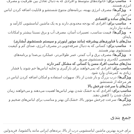
مناسب برای:
خانواده‌های متوسط و افرادی که به دنبال تعادل بین ظرفیت و مصرف
انرژی هستند.
ویژگی‌ها:
مصرف انرژی بهینه، برنامه‌های متنوع شستشو و قابلیت اضافه کردن لباس
در حین کار.
مدل‌های ساده و اقتصادی
مناسب برای:
افرادی که بودجه محدودی دارند و به یک ماشین لباسشویی کارآمد و
ساده نیاز دارند.
ویژگی‌ها:
قیمت مناسب، تعمیرات آسان، مصرف آب و برق نسبتا بیشتر و امکانات
پایه‌ای.
مدل‌های با فناوری‌های پیشرفته (مانند موتور اینورتر و سیستم شستشوی آبشاری)
مناسب برای:
کسانی که به دنبال صرفه‌جویی در مصرف انرژی، صدای کم و کیفیت
شستشوی بهتر هستند.
ویژگی‌ها:
مصرف برق و آب کمتر، عمر طولانی‌تر، عملکرد بی‌صدا و برنامه‌های
تخصصی لکه‌بری و شستشوی سریع.
مدل‌های مناسب افراد مسن یا کسانی که مشکل کمر دارند
مناسب برای:
افرادی که نمی‌خواهند برای بارگیری و تخلیه لباس‌ها خم شوند یا فشار
زیادی به کمرشان وارد شود.
ویژگی‌ها:
درب بزرگ و باز شدن از بالا، سهولت استفاده و امکان اضافه کردن لباس در
هر مرحله از شستشو.
مدل‌های با سرعت چرخش بالا
مناسب برای:
افرادی که به خشک شدن بهتر لباس‌ها اهمیت می‌دهند و می‌خواهند زمان
خشک شدن را کاهش دهند.
ویژگی‌ها:
سرعت چرخش موتور بالا، خشک‌کن بهتر و مناسب برای لباس‌های ضخیم و
حجیم.
جمع بندی
برای خرید بهترین ماشین لباسشویی درب از بالا، برندهای ایرانی مانند پاکشوما، فریدولین