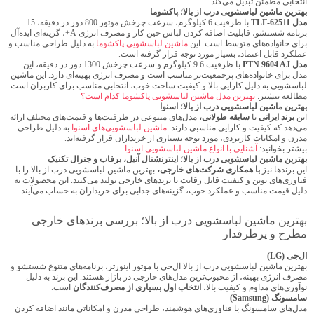
انتخابی مطمئن تبدیل می‌کند.
بهترین ماشین لباسشویی درب از بالا؛ پاکشوما
مدل TLF-62511
با ظرفیت 6 کیلوگرم، سرعت چرخش موتور 800 دور در دقیقه، 15
برنامه شستشو، قابلیت اضافه کردن لباس حین کار و مصرف انرژی A+، گزینه‌ای ایده‌آل
برای خانواده‌های متوسط است. این
ماشین لباسشویی پاکشوما
به دلیل طراحی مناسب و
عملکرد قابل اعتماد، بسیار مورد توجه قرار گرفته است.
مدل PTN 9604 AJ
با ظرفیت 9.6 کیلوگرم و سرعت چرخش 1300 دور در دقیقه، این
مدل برای خانواده‌های پرجمعیت‌تر مناسب است و مصرف انرژی بهینه‌ای دارد. این ماشین
لباسشویی به دلیل کارایی بالا و کیفیت ساخت خوب، انتخابی مناسب برای کاربران است.
مطالعه بیشتر:
بهترین مدل ماشین لباسشویی پاکشوما کدام است؟
بهترین ماشین لباسشویی درب از بالا؛ اسنوا
این
برند ایرانی
با
سابقه طولانی،
مدل‌های متنوعی در ظرفیت‌ها و قیمت‌های مختلف ارائه
می‌دهد که کیفیت و کارایی مناسبی دارند.
ماشین لباسشویی‌های اسنوا
به دلیل طراحی
مدرن و امکانات کاربردی، مورد توجه بسیاری از خریداران قرار گرفته‌اند.
بیشتر بخوانید:
آشنایی با انواع ماشین لباسشویی اسنوا
بهترین ماشین لباسشویی درب از بالا؛ اینترنشنال آنیل، برفاب و جنرال تکنیک
این برندها نیز
با همکاری شرکت‌های خارجی،
بهترین ماشین لباسشویی درب از بالا را با
فناوری‌های نوین و کیفیت قابل رقابت با برندهای خارجی تولید می‌کنند. این محصولات به
دلیل قیمت مناسب و عملکرد خوب، گزینه‌های جذابی برای خریداران به حساب می‌آیند.
بهترین ماشین لباسشویی درب از بالا؛ بررسی برندهای خارجی
مطرح و پرطرفدار
ال‌جی (LG)
بهترین ماشین لباسشویی درب از بالا ال‌جی با موتور اینورتر، برنامه‌های متنوع شستشو و
مصرف انرژی بهینه، از محبوب‌ترین مدل‌های خارجی در بازار هستند. این برند به دلیل
نوآوری‌های مداوم و کیفیت بالا،
انتخاب اول بسیاری از مصرف‌کنندگان
است.
سامسونگ (Samsung)
مدل‌های سامسونگ با فناوری‌های هوشمند، طراحی مدرن و امکاناتی مانند اضافه کردن