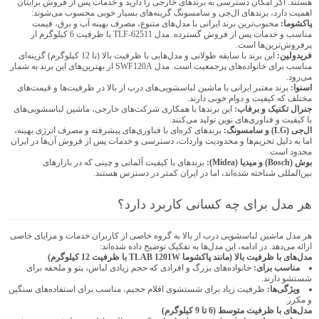
هستند. اگر امکان دسترسی به برندهای خارجی را دارید و خدمات پس از فروش برایتان
اهمیت دارد، برندهای ال‌جی و سامسونگ گزینه‌های بسیار خوبی محسوب می‌شوند:
پاکشوما:
محبوب‌ترین برند ایرانی با مدل‌های متنوع، مصرف بهینه آب و برق، قیمت
مناسب و خدمات پس از فروش گسترده. مدل TLF-62511 با ظرفیت 6 کیلوگرم از
پرفروش‌ترین‌ها است.
فریدولین:
این برند با سابقه طولانی و مدل‌هایی با ظرفیت بالا (تا 12 کیلوگرم) گزینه‌ای
مناسب برای خانواده‌های پرجمعیت است. مدل SWF120A از بهترین‌های این برند به شمار
می‌رود.
اسنوا:
برند معتبر ایرانی با ماشین لباسشویی‌های درب از بالا در ظرفیت‌ها و قیمت‌های
مختلف که کیفیت و دوام خوبی دارند.
جنرال تکنیک و برفاب:
این برندها با همکاری شرکت‌های خارجی، ماشین لباسشویی‌های
با کیفیت و فناوری‌های نوین تولید می‌کنند.
ال‌جی (LG) و سامسونگ:
برندهای کره‌ای با فناوری‌های پیشرفته و مصرف انرژی بهینه،
اما به دلیل تحریم‌ها و محدودیت واردات، دسترسی و خدمات پس از فروش آن‌ها در ایران
محدود است.
بوش (Bosch) و میدیا (Midea):
برندهای با کیفیت آلمانی و چینی که در بازارهای
بین‌المللی شناخته شده‌اند، اما در ایران کمتر در دسترس هستند.
هر مدل برای چه کسانی کاربرد دارد؟
هر مدل ماشین لباسشویی درب از بالا به گروه خاصی از کاربران خدمات و مزایای خاصی
ارائه می‌دهد. در ادامه، این مدل‌ها به تفکیک توضیح داده شده‌اند:
مدل‌های با ظرفیت بالا (مانند پاکشوما TLAB 1201W با ظرفیت 12 کیلوگرم)
مناسب برای:
خانواده‌های بزرگ و افرادی که حجم زیادی لباس، پتو و ملحفه برای
شستشو دارند.
ویژگی‌ها:
ظرفیت زیاد برای شستشوی اقلام حجیم، مناسب برای استفاده‌های سنگین
و مکرر.
مدل‌های با ظرفیت متوسط (6 تا 9 کیلوگرم)