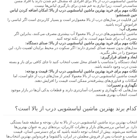
ماشین لباسشویی درب از بالا برای افرادی که مشکل خم شدن دارند یا افراد مسن
مناسب‌تر است، زیرا نیازی به خم شدن برای بارگیری لباس‌ها نیست.
نکات مهم برای خرید بهترین ماشین لباسشویی درب از بالا؛ امکان اضافه کردن لباس
حین شستشو:
این قابلیت در مدل‌های درب از بالا معمول‌تر است و بسیار کاربردی است اگر لباسی را
فراموش کرده باشید.
مصرف آب:
ماشین لباسشویی‌های درب از بالا معمولا آب بیشتری مصرف می‌کنند، بنابراین اگر
مصرف آب برای شما مهم است، به این نکته توجه کنید.
نکات مهم برای خرید بهترین ماشین لباسشویی درب از بالا؛ صدای دستگاه:
مدل‌های بدون تسمه صدای کمتری دارند؛ اگر سکوت در محیط برایتان اهمیت دارد، این
موضوع را در نظر بگیرید.
ابعاد و فضای قرارگیری:
ابعاد دستگاه را متناسب با فضای محل نصب انتخاب کنید تا جای کافی برای باز و بسته
شدن درب وجود داشته باشد.
نکات مهم برای خرید بهترین ماشین لباسشویی درب از بالا؛ قیمت و بودجه:
قیمت ماشین لباسشویی درب از بالا معمولا کمتر از مدل‌های درب از جلو است، اما
امکانات و فناوری‌های پیشرفته‌تر ممکن است قیمت را افزایش دهند.
نگهداری و تعمیرات:
مدل‌هایی که نگهداری و تعمیرات آسان‌تری دارند و قطعات یدکی آن‌ها در بازار موجود
است، انتخاب بهتری هستند.
کدام برند بهترین ماشین لباسشویی درب از بالا است؟
انتخاب بهترین برند ماشین لباسشویی درب از بالا به نیاز، بودجه و سلیقه شما بستگی
دارد. بر اساس بررسی‌های بازار و نظرات کاربران، برندهای زیر به عنوان بهترین‌ها
شناخته می‌شوند. پیش از انتخاب توجه داشته باشید که برای دسترسی آسان، قیمت
مناسب و خدمات پس از فروش مطمئن در ایران، پاکشوما و فریدولین بهترین انتخاب‌ها