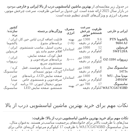
در جدول زیر مقایسه‌ای از
بهترین ماشین لباسشویی درب از بالا
ایرانی و خارجی
موجود
در بازار سال 2025 ارائه شده است. این جدول بر اساس ظرفیت، سرعت چرخش موتور،
مصرف انرژی و ویژگی‌های کلیدی تنظیم شده است:
سرعت
کشور
ظرفیت
مصرف
ایرانی و خارجی
چرخش
ویژگی‌های برجسته
سازنده/
شستشو
انرژی
موتور
برند
پاکشوما PTN
9.6
1300 دور
بهینه
قابلیت اضافه کردن لباس حین کار،
ایران /
کیلوگرم
9604 AJ
در دقیقه
(A+)
برنامه‌های متنوع
پاکشوما
فریدولین
12
1000 دور
مخزن استیل، مناسب شستشوی
ایران /
استاندارد
کیلوگرم
SWF120A
در دقیقه
اقلام حجیم مانند پتو
فریدولین
قفل کودک، صفحه نمایش،
1000 دور
ایران /
8
زیرووات OZ-1184
+++A
برنامه‌های صرفه‌جویی و
کیلوگرم
در دقیقه
زیرووات
شستشوی سریع
سامسونگ مدل
8
1400 دور
سیستم عیب‌یاب هوشمند، قفل
کره /
استاندارد
کیلوگرم
1473s
در دقیقه
کودک، موتور تسمه‌ای
سامسونگ
میدیا مدل WU-
9
1400 دور
صفحه نمایش LCD، برنامه‌های
چین /
استاندارد
کیلوگرم
24916W
در دقیقه
صرفه‌جویی و شستشوی خاص
میدیا
سامسونگ
17
700 دور در
موتور دیجیتال اینورتر، 10 برنامه
کره /
بهینه
کیلوگرم
WA17CG6745BD
دقیقه
شستشو، صفحه نمایش LED
سامسونگ
نکات مهم برای خرید بهترین ماشین لباسشویی درب از بالا
نکات مهم برای خرید بهترین ماشین لباسشویی درب از بالا؛ ظرفیت:
مدل‌های با ظرفیت بالاتر برای خانواده‌های پرجمعیت مناسب‌تر هستند. به‌عنوان مثال،
مدل سامسونگ WA17CG6745BD با ظرفیت 17 کیلوگرم می‌تواند گزینه‌ای عالی برای