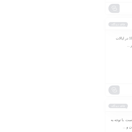
فاقد دیدگاه
همیلتون ساخت کجاست؟ برند همیلتون، یک نام معتبر و شناخته شده در صنعت لوازم خانگی کوچک، از سال 1892 در ایالات
...
فاقد دیدگاه
ت. با توجه به
 و ...