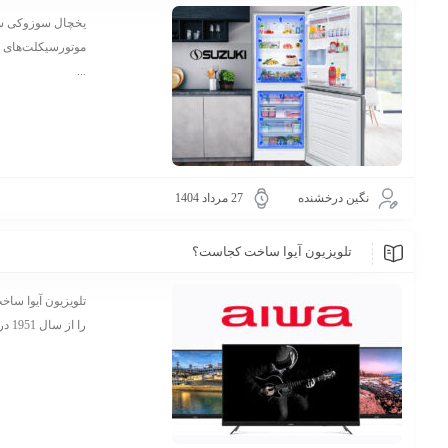
یخچال سوزوکی سا
موتورسیکلت‌های خو
...
نگین درخشنده
27 مرداد 1404
تلویزیون آیوا ساخت کجاست؟
را از سال 1951 در ژاپن آغاز کرد. این برند به سرعت به یکی از پیشگامان تولید تجهیزات ...