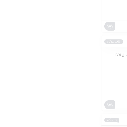
فاقد دیدگاه
کاخلر ساخت کجاست؟ برند کاخلر یک تولید کننده معتبر لوازم خانگی کوچک و ریز آشپزخانه ایرانی است که از سال 1380
3 دیدگاه