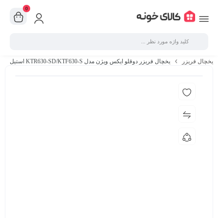
0
یخچال فریزر
یخچال فریزر دوقلو ایکس ویژن مدل KTR630-SD/KTF630-S استیل