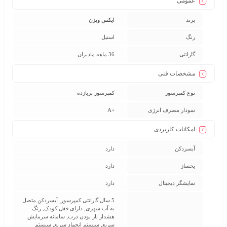
عمومی
برند
ایکس ویژن
رنگ
استیل
گارانتی
36 ماهه مادیران
مشخصات فنی
نوع کمپرسور
کمپرسور پربازده
نمودار مصرف انرژی
+A
امکانات کاربردی
آبسردکن
دارد
یخساز
دارد
نمایشگر دیجیتال
دارد
5 سال گارانتی کمپرسور, آبسردکن متصل
به آب شهری, دارای قفل کودک, زنگ
هشدار باز بودن درب, سامانه سرمایش
سریع, سیستم انجماد سریع, سیستم