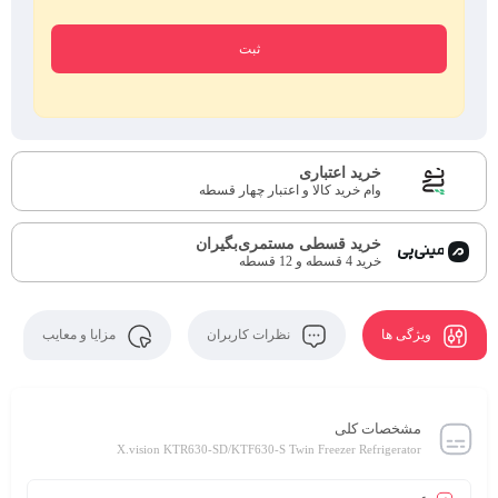
خرید اعتباری
وام خرید کالا و اعتبار چهار قسطه
خرید قسطی مستمری‌بگیران
خرید 4 قسطه و 12 قسطه
ویژگی ها
نظرات کاربران
مزایا و معایب
مشخصات کلی
X.vision KTR630-SD/KTF630-S Twin Freezer Refrigerator