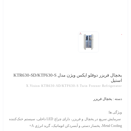
یخچال فریزر دوقلو ایکس ویژن مدل KTR630-SD/KTF630-S
استیل
X.vision KTR630-SD/KTF630-S Twin Freezer Refrigerator
دسته :
یخچال فریزر
ویژگی ها:
سرمایش سریع در یخچال و فریزر، دارای چراغ LED داخلی، سیستم خنک‌کننده
Metal Cooling، یخساز دستی و آبسردکن اتوماتیک، گريد انرژي A+