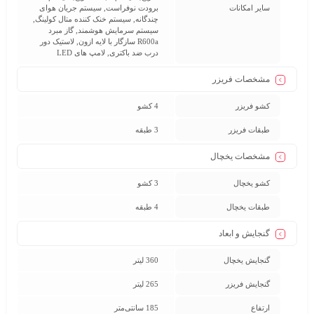
سایر امکانات
برودت نوفراست, سیستم جریان هوای
چندگانه, سیستم خنک کننده متال کولینگ,
سیستم سرمایش هوشمند, گاز مبرد
R600a سازگار با لایه ازون, لاستیک دور
درب ضد باکتری, لامپ های LED
مشخصات فریزر
کشو فریزر
4 کشو
طبقات فریزر
3 طبقه
مشخصات یخچال
کشو یخچال
3 کشو
طبقات یخچال
4 طبقه
گنجایش و ابعاد
گنجایش یخچال
360 لیتر
گنجایش فریزر
265 لیتر
ارتفاع
185 سانتی‌متر