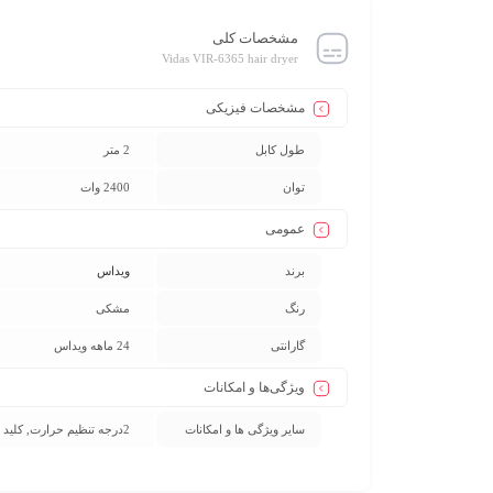
مشخصات کلی
Vidas VIR-6365 hair dryer
مشخصات فیزیکی
طول کابل
2 متر
توان
2400 وات
عمومی
برند
ویداس
رنگ
مشکی
گارانتی
24 ماهه ویداس
ویژگی‌ها و امکانات
سایر ویژگی ها و امکانات
2درجه تنظیم حرارت, کلید سرمای سریع, مجهز به دیسپانسر, موتور AC