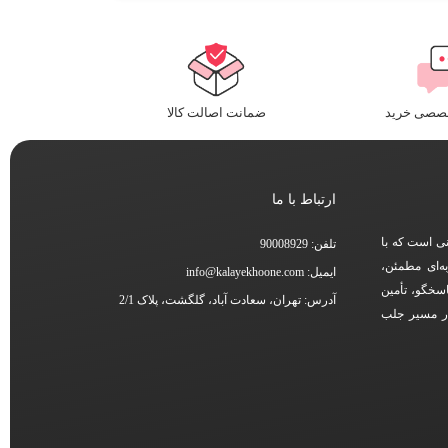
خصصی خرید
ضمانت اصالت کالا
ارتباط با ما
نی است که با
تلفن: 90008929
ه‌ای مطمئن،
ایمیل: info@kalayekhoone.com
اسخگو، تأمین
آدرس: تهران، سعادت آباد، گلگشت، پلاک 2/1
در مسیر جلب