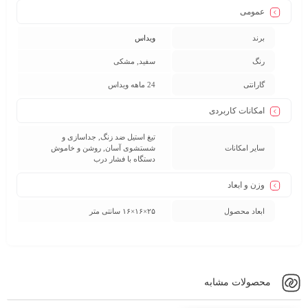
عمومی
برند
ویداس
رنگ
سفید, مشکی
گارانتی
24 ماهه ویداس
امکانات کاربردی
تیغ استیل ضد زنگ, جداسازی و
سایر امکانات
شستشوی آسان, روشن و خاموش
دستگاه با فشار درب
وزن و ابعاد
ابعاد محصول
۲۵×۱۶×۱۶ سانتی متر
محصولات مشابه