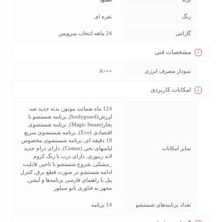
رنگ
نقره ای
گارانتی
24 ماهه انتخاب سرویس
مشخصات فنی
نمودار مصرف انرژی
+++A
امکانات کاربردی
124 ماه ضمانت موتور, بدنه جدید ضد
لرزش(bodyguard), برنامه شستشو با
بخار(Magic Steam), برنامه شستشوی
اقتصادی (Eco), برنامه شستشوی سریع
19 دقیقه ای, برنامه شستشوی مخصوص
سایر امکانات
لباسهای نخی (Cotton), دارای درام جدید
لانه زنبوری, دارای درب با رنگ کروم
_مشکی, شروع شستشو با تاخیر, قابلیت
ادامه شستشو در صورت قطع برق, کنترل
پنل با راهنمای فارسی برنامه‌ها و آپشن,
مجهز به فناوری نانو سیلور
تعداد برنامه‌های شستشو
14 برنامه