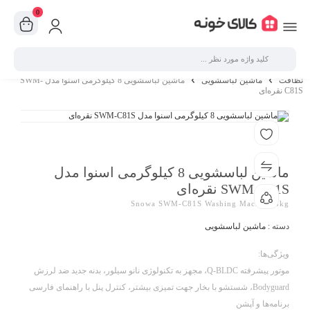
0
نظافت
ماشین لباسشویی
ماشین لباسشویی 8 کیلوگرمی اسنوا مدل SWM-
C81S نقره‌ای
ماشین لباسشویی 8 کیلوگرمی اسنوا مدل
SWM-C81S نقره‌ای
Snowa SWM-C81S Washing Machine 8kg
دسته :
ماشین لباسشویی
ویژگی‌ها:
موتور پیشرفته Q-BLDC، مجهز به تکنولوژی نانو سیلور، بدنه جدید ضد لرزش
Bodyguard، شستشو با بخار جهت تمیزی بیشتر، کنترل پنل با راهنمای فارسی
برنامه‌ها و آپشن