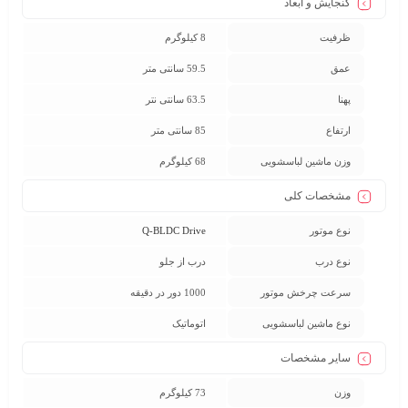
گنجایش و ابعاد
ظرفیت
8 کیلوگرم
عمق
59.5 سانتی متر
پهنا
63.5 سانتی نتر
ارتفاع
85 سانتی متر
وزن ماشین لباسشویی
68 کیلوگرم
مشخصات کلی
نوع موتور
Q-BLDC Drive
نوع درب
درب از جلو
سرعت چرخش موتور
1000 دور در دقیقه
نوع ماشین لباسشویی
اتوماتیک
سایر مشخصات
وزن
73 کیلوگرم