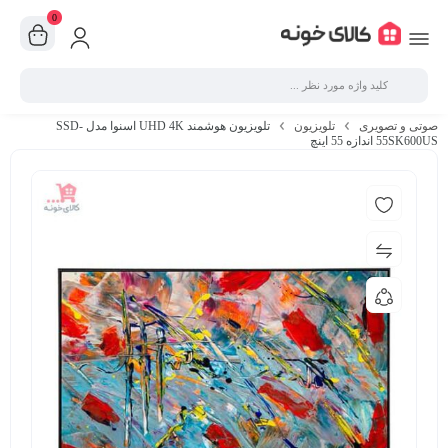
0
صوتی و تصویری
تلویزیون
تلویزیون هوشمند UHD 4K اسنوا مدل SSD-
55SK600US اندازه 55 اینچ