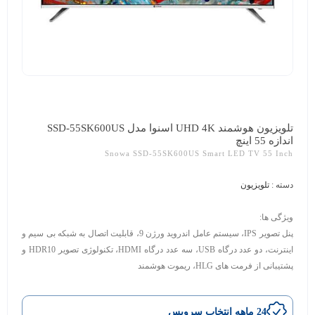
تلویزیون هوشمند UHD 4K اسنوا مدل SSD-55SK600US
اندازه 55 اینچ
Snowa SSD-55SK600US Smart LED TV 55 Inch
دسته :
تلویزیون
ویژگی ها:
پنل تصویر IPS
،
سیستم عامل اندروید ورژن 9
،
قابلیت اتصال به شبکه بی سیم و
اینترنت
،
دو عدد درگاه USB
،
سه عدد درگاه HDMI
،
تکنولوژی تصویر HDR10 و
پشتیبانی از فرمت های HLG
،
ریموت هوشمند
24 ماهه انتخاب سرویس