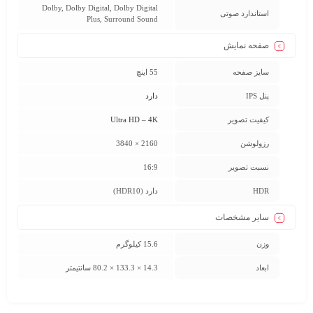
Dolby, Dolby Digital, Dolby Digital
استاندارد صوتی
Plus, Surround Sound
صفحه نمایش
سایز صفحه
55 اینچ
پنل IPS
دارد
کیفیت تصویر
Ultra HD – 4K
رزولوشن
2160 × 3840
نسبت تصویر
16:9
HDR
دارد (HDR10)
سایر مشخصات
وزن
15.6 کیلوگرم
ابعاد
14.3 × 133.3 × 80.2 سانتیمتر