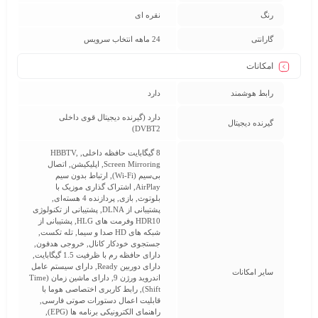
رنگ
نقره ای
گارانتی
24 ماهه انتخاب سرویس
امکانات
رابط هوشمند
دارد
دارد (گیرنده دیجیتال قوی داخلی
گيرنده ديجيتال
DVBT2)
8 گیگابایت حافظه داخلی, HBBTV,
Screen Mirroring, اپلیکیشن, اتصال
بی‌سیم (Wi-Fi), ارتباط بدون سیم
AirPlay, اشتراک گذاری موزیک با
بلوتوث, بازی, پردازنده 4 هسته‌ای,
پشتیبانی از DLNA, پشتیبانی از تکنولوژی
HDR10 وفرمت های HLG, پشتیبانی از
شبکه های HD صدا و سیما, تله تکست,
جستجوی خودکار کانال, خروجی هدفون,
دارای حافظه رم با ظرفیت 1.5 گیگابایت,
دارای دوربین Ready, دارای سیستم عامل
سایر امکانات
اندروید ورژن 9, دارای ماشین زمان (Time
Shift), رابط کاربری اختصاصی هوما با
قابلیت اعمال دستورات صوتی فارسی,
راهنمای الکترونیکی برنامه ها (EPG),