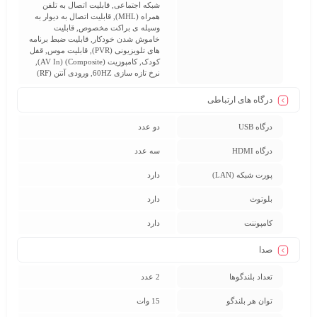
شبکه اجتماعی, قابلیت اتصال به تلفن
همراه (MHL), قابلیت اتصال به دیوار به
وسیله ی براکت مخصوص, قابلیت
خاموش شدن خودکار, قابلیت ضبط برنامه
های تلویزیونی (PVR), قابلیت موس, قفل
کودک, کامپوزیت (Composite) (AV In),
نرخ تازه سازی 60HZ, ورودی آنتن (RF)
درگاه های ارتباطی
درگاه USB
دو عدد
درگاه HDMI
سه عدد
پورت شبکه (LAN)
دارد
بلوتوث
دارد
کامپوننت
دارد
صدا
تعداد بلندگوها
2 عدد
توان هر بلندگو
15 وات