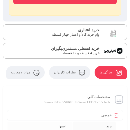
خرید اعتباری
وام خرید کالا و اعتبار چهار قسطه
خرید قسطی مستمری‌بگیران
خرید 4 قسطه و 12 قسطه
ویژگی ها
نظرات کاربران
مزایا و معایب
مشخصات کلی
Snowa SSD-55SK600US Smart LED TV 55 Inch
عمومی
برند
اسنوا