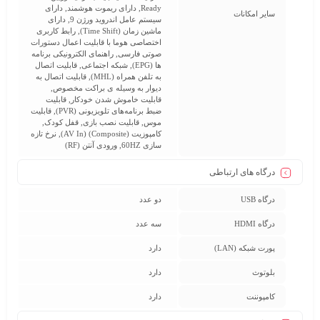
Ready, دارای ریموت هوشمند, دارای
سایر امکانات
سیستم عامل اندروید ورژن 9, دارای
ماشین زمان (Time Shift), رابط کاربری
اختصاصی هوما با قابلیت اعمال دستورات
صوتی فارسی, راهنمای الکترونیکی برنامه
ها (EPG), شبکه اجتماعی, قابلیت اتصال
به تلفن همراه (MHL), قابلیت اتصال به
دیوار به وسیله ی براکت مخصوص,
قابلیت خاموش شدن خودکار, قابلیت
ضبط برنامه‌های تلویزیونی (PVR), قابلیت
موس, قابلیت نصب بازی, قفل کودک,
کامپوزیت (Composite) (AV In), نرخ تازه
سازی 60HZ, ورودی آنتن (RF)
درگاه های ارتباطی
درگاه USB
دو عدد
درگاه HDMI
سه عدد
پورت شبکه (LAN)
دارد
بلوتوث
دارد
کامپوننت
دارد