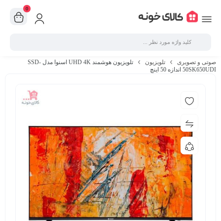
0
صوتی و تصویری
تلویزیون
تلویزیون هوشمند UHD 4K اسنوا مدل SSD-
50SK650UDI اندازه 50 اینچ