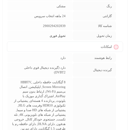
رنگ
مشکی
گارانتی
24 ماهه انتخاب سرویس
شناسه کالا
2900294202839
زمان تحویل
تحویل فوری
امکانات
رابط هوشمند
دارد
دارد (گیرنده دیجیتال قوی داخلی
گيرنده ديجيتال
DVBT2)
8 گیگابایت حافظه داخلی, HBBTV,
Screen Mirroring, اپلیکیشن, اتصال
بی‌سیم (Wi-Fi), ارتباط بدون سیم
AirPlay, اشتراک گذاری موزیک با
بلوتوث, پردازنده 4 هسته‌ای, پشتیبانی از
تکنولوژی HDR10 وفرمت های HLG,
پشتیبانی از شبکه های HD صدا و سیما,
پشتیبانی از شبکه های تلویزیونی 4K, تله
تکست, جستجوی خودکار کانال, خروجی
هدفون, دارای DLNA, دارای حافظه رم با
ظرفیت 1.5 گیگابایت, دارای دوربین