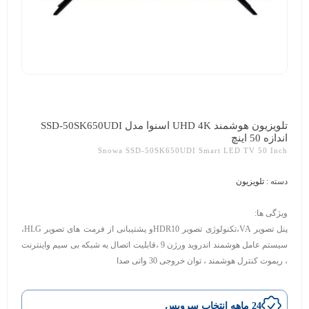
تلویزیون هوشمند UHD 4K اسنوا مدل SSD-50SK650UDI
اندازه 50 اینچ
Snowa SSD-50SK650UDI Smart LED TV 50 Inch
دسته :
تلویزیون
ویژگی ها:
پنل تصویر VA،تکنولوژی تصویر HDR10و پشتیبانی از فرمت های تصویر HLG،
سیستم عامل هوشمند اندروید ورژن 9 ،قابلیت اتصال به شبکه بی سیم واینترنت
، ریموت کنترل هوشمند ، توان خروجی 30 واتی صدا
24 ماهه انتخاب سرویس