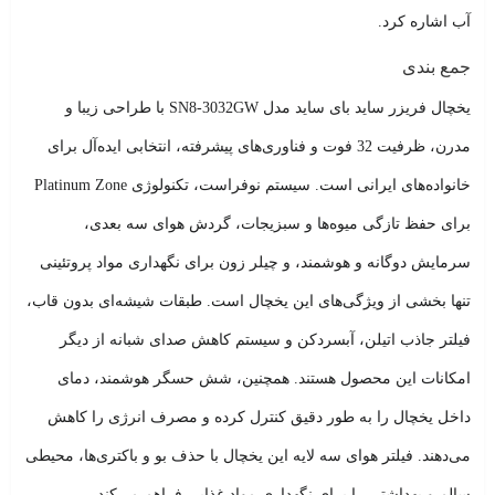
آب اشاره کرد.
جمع بندی
یخچال فریزر ساید بای ساید مدل SN8-3032GW با طراحی زیبا و
مدرن، ظرفیت 32 فوت و فناوری‌های پیشرفته، انتخابی ایده‌آل برای
خانواده‌های ایرانی است. سیستم نوفراست، تکنولوژی Platinum Zone
برای حفظ تازگی میوه‌ها و سبزیجات، گردش هوای سه بعدی،
سرمایش دوگانه و هوشمند، و چیلر زون برای نگهداری مواد پروتئینی
تنها بخشی از ویژگی‌های این یخچال است. طبقات شیشه‌ای بدون قاب،
فیلتر جاذب اتیلن، آبسردکن و سیستم کاهش صدای شبانه از دیگر
امکانات این محصول هستند. همچنین، شش حسگر هوشمند، دمای
داخل یخچال را به طور دقیق کنترل کرده و مصرف انرژی را کاهش
می‌دهند. فیلتر هوای سه لایه این یخچال با حذف بو و باکتری‌ها، محیطی
سالم و بهداشتی را برای نگهداری مواد غذایی فراهم می‌کند.