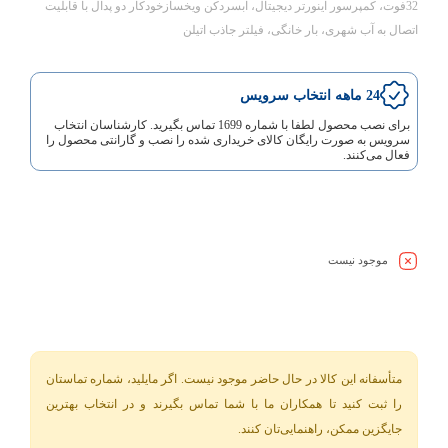
32فوت
،
کمپرسور اینورتر دیجیتال، آبسردکن ویخسازخودکار دو پدال با قابلیت
اتصال به آب شهری، بار خانگی، فیلتر جاذب اتیلن
24 ماهه انتخاب سرویس
برای نصب محصول لطفا با شماره 1699 تماس بگیرید. کارشناسان انتخاب
سرویس به صورت رایگان کالای خریداری شده را نصب و گارانتی محصول را
فعال می‌کنند.
موجود نیست
متأسفانه این کالا در حال حاضر موجود نیست. اگر مایلید، شماره تماستان
را ثبت کنید تا همکاران ما با شما تماس بگیرند و در انتخاب بهترین
جایگزین ممکن، راهنمایی‌تان کنند.