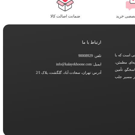
خصصی خرید
ضمانت اصالت کالا
ارتباط با ما
نی است که با
تلفن: 90008929
ه‌ای مطمئن،
ایمیل: info@kalayekhoone.com
اسخگو، تأمین
آدرس: تهران، سعادت آباد، گلگشت، پلاک 2/1
در مسیر جلب