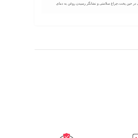
تا 190 درجه‌ی سانتی‌گراد،پنجره‌ی دید موادغذایی در حین پخت،چراغ سلامتی و نشانگر رسیدن روغن به دمای