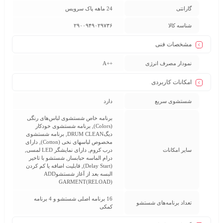
گارانتی
24 ماهه پاک سرویس
شناسه کالا
۲۹۰۰۹۴۹۰۲۹۷۳۶
مشخصات فنی
نمودار مصرف انرژی
++A
امکانات کاربردی
شستشوی سریع
دارد
برنامه خاص شستشوی لباس‌های رنگی
(Colors), برنامه شستشوی خودکار
دیگDRUM CLEAN, برنامه شستشوی
مخصوص لباسهای نخی (Cotton), دارای
سایر امکانات
درب کروم, دارای نمایشگر LED لمسی,
درام الماسه حبابساز, شستشو با تاخیر
(Delay Start), قابلیت اضافه یا کم کردن
البسه بعد از آغاز شستشوADD
GARMENT(RELOAD)
16 برنامه اصلی شستشو و 4 برنامه
تعداد برنامه‌های شستشو
کمکی