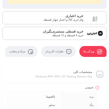
خرید اعتباری
وام خرید کالا و اعتبار چهار قسطه
خرید قسطی مستمری‌بگیران
خرید 4 قسطه و 12 قسطه
ویژگی ها
نظرات کاربران
مزایا و معایب
مشخصات کلی
Pakshoma BWF 40811 iST Washing Machine 8Kg
عمومی
برند
پاکشوما
رنگ
سیلور