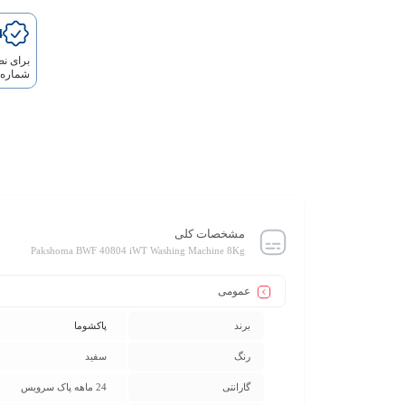
24 م
برای ن
شماره 1608 (پاک سرویس) تماس بگیری
مشخصات کلی
Pakshoma BWF 40804 iWT Washing Machine 8Kg
عمومی
برند
پاکشوما
رنگ
سفید
گارانتی
24 ماهه پاک سرویس