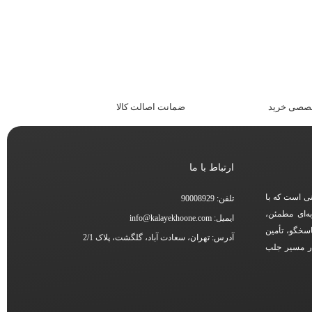
خصصی خرید
ضمانت اصالت کالا
ارتباط با ما
نی است که با
تلفن: 90008929
ه‌ای مطمئن،
ایمیل: info@kalayekhoone.com
اسخگو، تأمین
آدرس: تهران، سعادت آباد، گلگشت، پلاک 2/1
در مسیر جلب