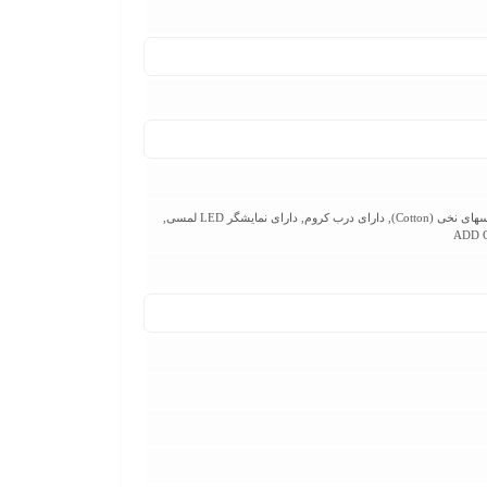
برنامه خاص شستشوی لباس‌های رنگی (Colors), برنامه شستشوی خودکار دیگDRUM CLEAN, برنامه شستشوی مخصوص لباسهای نخی (Cotton), دارای درب کروم, دارای نمایشگر LED لمسی,