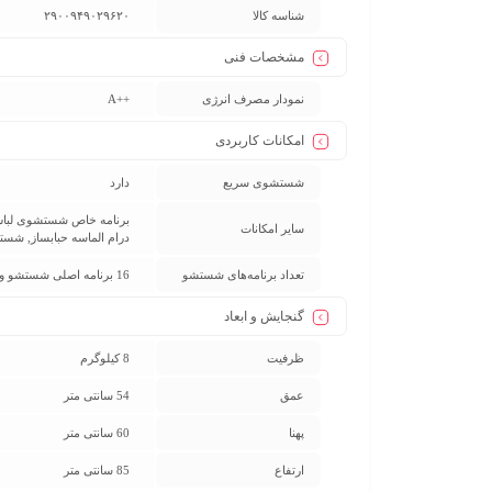
شناسه کالا
۲۹۰۰۹۴۹۰۲۹۶۲۰
مشخصات فنی
نمودار مصرف انرژی
++A
امکانات کاربردی
شستشوی سریع
دارد
سایر امکانات
درام الماسه حبابساز, شستشو با تاخیر (Delay Start), قابلیت اضافه یا کم کردن البس
تعداد برنامه‌های شستشو
16 برنامه اصلی شستشو و 4 برنامه کمکی
گنجایش و ابعاد
ظرفیت
8 کیلوگرم
عمق
54 سانتی متر
پهنا
60 سانتی متر
ارتفاع
85 سانتی متر