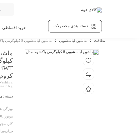
دسته بندی محصولات
خرید اقساطی
نظافت
ماشین لباسشویی
ماشین لباسشویی 8 کیلوگرمی پاکشوما مدل BWF 40804 iWT سفید درب کروم
کیلوگ
کروم
Washing
ine 8Kg
دسته :
ما
ویژگی ها
موتور BLDC
کار، مجهز به 16 برن
حباب‌ساز