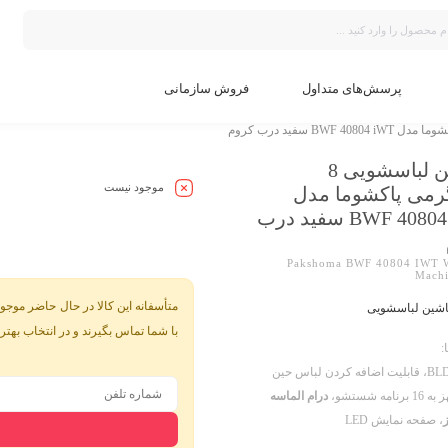
پرسش‌های متداول
فروش سازمانی
ماشین لباسشویی 8
موجود نیست
رمی پاکشوما مدل
BWF 40804 iWT سفید درب
Pakshoma BWF 40804 IWT 
Mach
متأسفانه این کالا در حال حاضر موجود
شین لباسشویی
با شما تماس بگیرند و در انتخاب بهتر
:
،
قابلیت اضافه کردن لباس حین
امه شستشو،
درام الماسه
،
صفحه نمایش LED