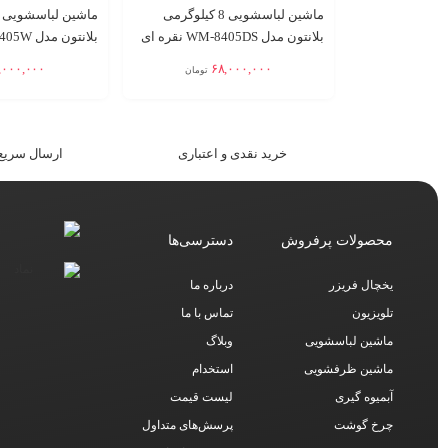
ماشین لباسشویی 8 کیلوگرمی
بلانتون مدل WM-8405DS نقره ای
بلانتون مدل WM-8405W سفید
,۰۰۰,۰۰۰
۶۸,۰۰۰,۰۰۰
تومان
افزودن به سبد
افزودن به سبد
خرید نقدی و اعتباری
ارسال سریع 
محصولات پرفروش
دسترسی‌ها
یخچال فریزر
درباره ما
تلویزیون
تماس با ما
ماشین لباسشویی
وبلاگ
ماشین ظرفشویی
استخدام
آبمیوه گیری
لیست قیمت
چرخ گوشت
پرسش‌های متداول