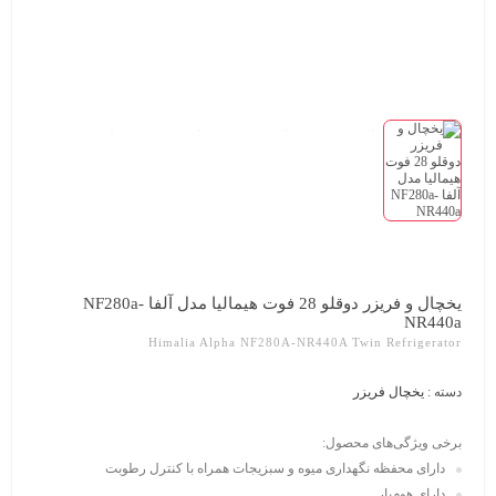
یخچال و فریزر دوقلو 28 فوت هیمالیا مدل آلفا NF280a-
NR440a
Himalia Alpha NF280A-NR440A Twin Refrigerator
دسته :
یخچال فریزر
برخی ویژگی‌های محصول:
دارای محفظه نگهداری میوه و سبزیجات همراه با کنترل رطوبت
دارای هوم‌بار