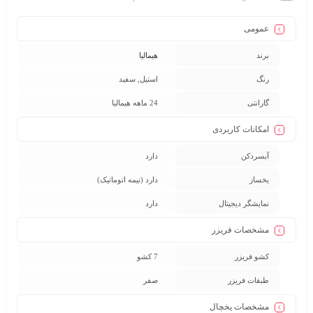
عمومی
برند
هیمالیا
رنگ
استیل, سفید
گارانتی
24 ماهه هیمالیا
امکانات کاربردی
آبسردکن
دارد
یخساز
دارد (نیمه اتوماتیک)
نمایشگر دیجیتال
دارد
مشخصات فریزر
کشو فریزر
7 کشو
طبقات فریزر
صفر
مشخصات یخچال