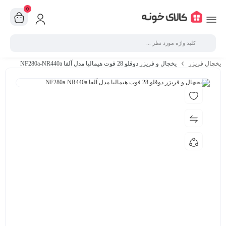
0
یخچال فریزر
یخچال و فریزر دوقلو 28 فوت هیمالیا مدل آلفا NF280a-NR440a