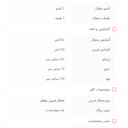
کشو یخچال
2 کشو
طبقات یخچال
5 طبقه
گنجایش و ابعاد
گنجایش یخچال
402 لیتر
گنجایش فریزر
210 لیتر
ارتفاع
192 سانتی متر
عمق
70 سانتی متر
پهنا
130 سانتی متر
مشخصات کلی
نوع یخچال فریزر
یخچال فریزر دوقلو
بدون برفک
بله (نوفراست)
سایر مشخصات