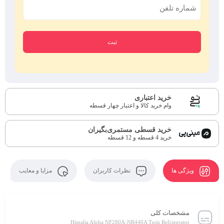
خرید اعتباری
وام خرید کالا و اعتبار چهار قسطه
خرید قسطی مستمری‌بگیران
خرید 4 قسطه و 12 قسطه
ویژگی ها
نظرات کاربران
مزایا و معایب
مشخصات کلی
Himalia Alpha NF280A-NR440A Twin Refrigerator