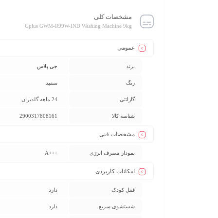
مشخصات کلی
Gplus GWM-R99W-IND Washing Machine 9kg
عمومی
برند
جی پلاس
رنگ
سفید
گارانتی
24 ماهه گلدیران
شناسه کالا
2900317808161
مشخصات فنی
نمودار مصرف انرژی
+++A
امکانات کاربردی
قفل کودک
دارد
شستشوی سریع
دارد