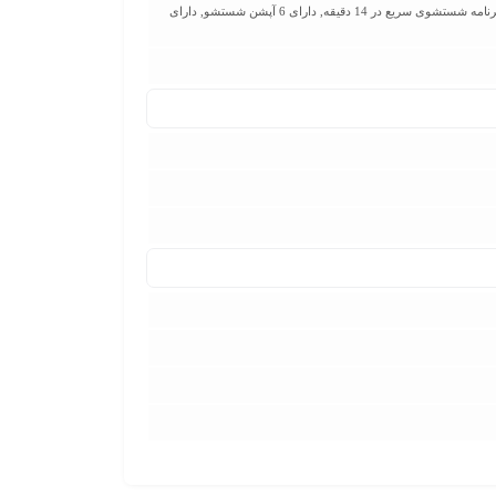
اضافه کردن لباس حین کار, برنامه از بین بردن انواع لکه, برنامه شستشو در شب با صدای کم و حرکات آرام دیگ (Night Wash), برنامه شستشوی سریع در 14 دقیقه, دارای 6 آپشن شستشو, دارای