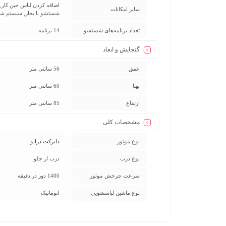
سایر امکانات
شستشو با بخار, سیستم ش
تعداد برنامه‌های شستشو
14 برنامه
گنجایش و ابعاد
عمق
56 سانتی متر
پهنا
60 سانتی متر
ارتفاع
85 سانتی متر
مشخصات کلی
نوع موتور
دایرکت درایو
نوع درب
درب از جلو
سرعت چرخش موتور
1400 دور در دقیقه
نوع ماشین لباسشویی
اتوماتیک