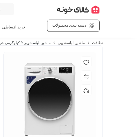
دسته بندی محصولات
خرید اقساطی
نظافت
ماشین لباسشویی
ماشین لباسشویی 9 کیلوگرمی جی پلاس مدل GWM-R99W-IND سفید