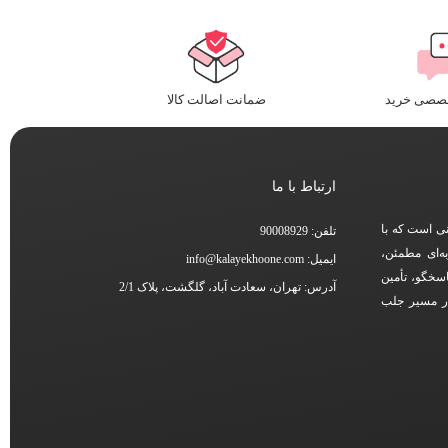
خصصی خرید
ضمانت اصالت کالا
ارتباط با ما
نی است که با
تلفن: 90008929
ه‌ای مطمئن،
ایمیل: info@kalayekhoone.com
اسخگو، تأمین
آدرس: تهران، سعادت آباد، گلگشت، پلاک 2/1
در مسیر جلب