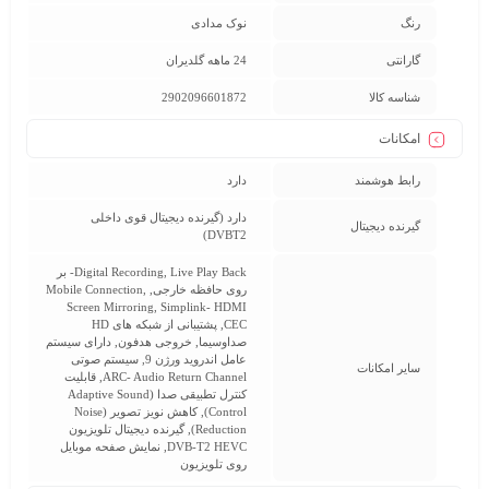
رنگ
نوک مدادی
گارانتی
24 ماهه گلدیران
شناسه کالا
2902096601872
امکانات
رابط هوشمند
دارد
دارد (گیرنده دیجیتال قوی داخلی
گيرنده ديجيتال
DVBT2)
Digital Recording, Live Play Back- بر
روی حافظه خارجی, Mobile Connection,
Screen Mirroring, Simplink- HDMI
CEC, پشتیبانی از شبکه های HD
صداوسیما, خروجی هدفون, دارای سیستم
عامل اندروید ورژن 9, سیستم صوتی
سایر امکانات
ARC- Audio Return Channel, قابلیت
کنترل تطبیقی صدا (Adaptive Sound
Control), کاهش نویز تصویر (Noise
Reduction), گیرنده دیجیتال تلویزیون
DVB-T2 HEVC, نمایش صفحه موبایل
روی تلویزیون