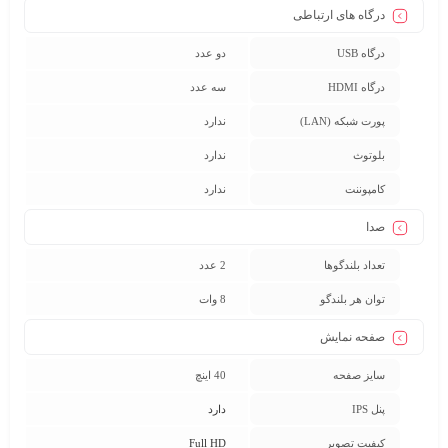
درگاه های ارتباطی
درگاه USB
دو عدد
درگاه HDMI
سه عدد
پورت شبکه (LAN)
ندارد
بلوتوث
ندارد
کامپوننت
ندارد
صدا
تعداد بلندگوها
2 عدد
توان هر بلندگو
8 وات
صفحه نمایش
سایز صفحه
40 اینچ
پنل IPS
دارد
کیفیت تصویر
Full HD