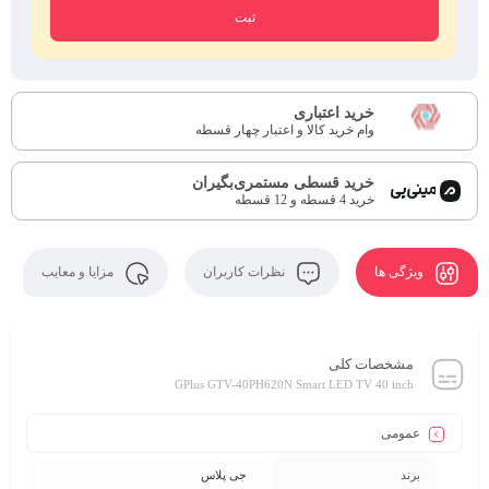
خرید اعتباری
وام خرید کالا و اعتبار چهار قسطه
خرید قسطی مستمری‌بگیران
خرید 4 قسطه و 12 قسطه
ویژگی ها
نظرات کاربران
مزایا و معایب
مشخصات کلی
GPlus GTV-40PH620N Smart LED TV 40 inch
عمومی
برند
جی پلاس