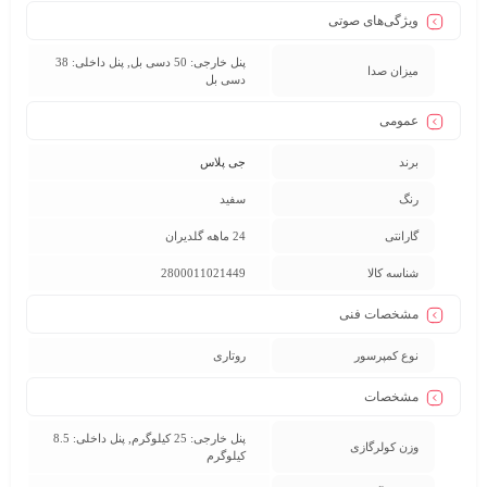
ویژگی‌های صوتی
پنل خارجی: 50 دسی بل, پنل داخلی: 38
میزان صدا
دسی بل
عمومی
برند
جی پلاس
رنگ
سفید
گارانتی
24 ماهه گلدیران
شناسه کالا
2800011021449
مشخصات فنی
نوع کمپرسور
روتاری
مشخصات
پنل خارجی: 25 کیلوگرم, پنل داخلی: 8.5
وزن کولرگازی
کیلوگرم