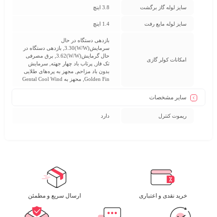
سایز لوله گاز برگشت
3.8 اینچ
سایز لوله مایع رفت
1.4 اینچ
بازدهی دستگاه در حال
سرمایش(W/W)3.30, بازدهی دستگاه در
حال گرمایش(W/W)3.62, برق مصرفی
امکانات کولر گازی
تک فاز, پرتاب باد چهار جهته, سرمایش
بدون باد مزاحم, مجهز به پره‌های طلایی
Golden Fin, محهز به Gental Cool Wind
سایر مشخصات
ریموت کنترل
دارد
خرید نقدی و اعتباری
ارسال سریع و مطمئن​