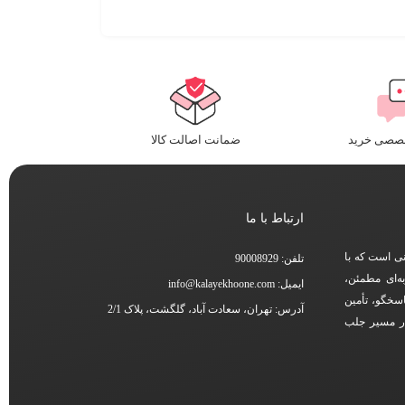
خصصی خرید
ضمانت اصالت کالا
ارتباط با ما
نی است که با
تلفن: 90008929
ه‌ای مطمئن،
ایمیل: info@kalayekhoone.com
اسخگو، تأمین
آدرس: تهران، سعادت آباد، گلگشت، پلاک 2/1
در مسیر جلب