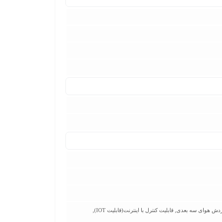
دارای قفل کودک, دستگیره درب مخفی, زنگ هشدار باز بودن درب, سامانه سرمایش سریع در یخچال و فریزر, سيستم قدرتمند گردش هوای سه بعدی, قابلیت کنترل با اینترنت(قابلیت IOT),