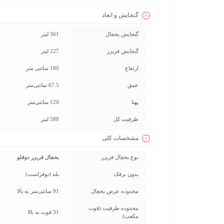
گنجایش و ابعاد
گنجایش یخچال
361 لیتر
گنجایش فریزر
227 لیتر
ارتفاع
180 سانتی متر
عمق
67.5 سانتی‌متر
پهنا
120 سانتی‌متر
ظرفیت کل
588 لیتر
مشخصات کلی
نوع یخچال فریزر
یخچال فریزر دوقلو
بدون برفک
بله (نوفراست)
محدوده عرض یخچال
91 سانتی‌متر به بالا
محدوده‌ ظرفیت (فوت
31 فوت به بالا
مکعب)