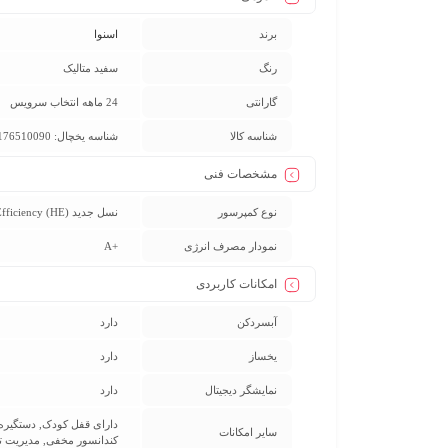
برند
اسنوا
رنگ
سفید متالیک
گارانتی
24 ماهه انتخاب سرویس
شناسه کالا
شناسه یخچال: 2900176510090/ شناسه فریزر: 2900176510090
مشخصات فنی
نوع کمپرسور
نسل جدید High Efficiency (HE)
نمودار مصرف انرژی
+A
امکانات کاربردی
آبسردکن
دارد
یخساز
دارد
نمایشگر دیجیتال
دارد
سایر امکانات
کندانسور مخفی, مدیریت تنظیم