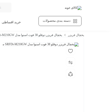
دسته بندی محصولات
خرید اقساطی
یخچال فریزر
یخچال فریزر دوقلو 38 فوت اسنوا مدل SRFDi-M210GW سفید متالیک