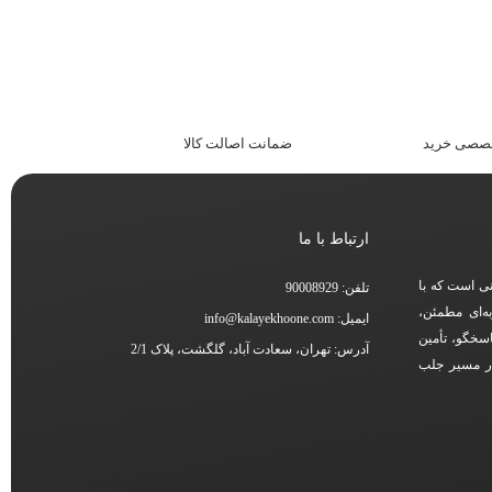
خصصی خرید
ضمانت اصالت کالا
ارتباط با ما
نی است که با
تلفن: 90008929
ه‌ای مطمئن،
ایمیل: info@kalayekhoone.com
اسخگو، تأمین
آدرس: تهران، سعادت آباد، گلگشت، پلاک 2/1
در مسیر جلب