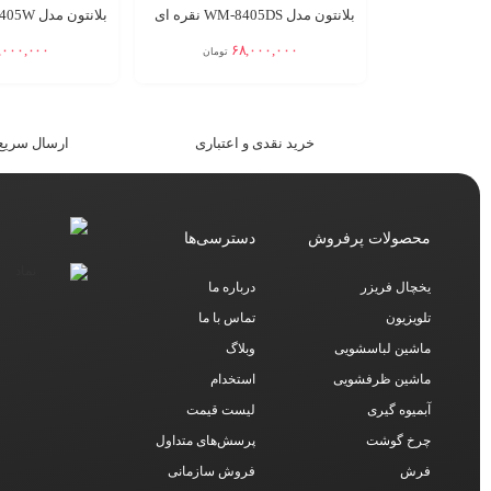
بلانتون مدل WM-8405DS نقره ای
بلانتون مدل WM-8405W سفید
,۰۰۰,۰۰۰
۶۸,۰۰۰,۰۰۰
تومان
افزودن به سبد
افزودن به سبد
خرید نقدی و اعتباری
ارسال سریع 
محصولات پرفروش
دسترسی‌ها
یخچال فریزر
درباره ما
تلویزیون
تماس با ما
ماشین لباسشویی
وبلاگ
ماشین ظرفشویی
استخدام
آبمیوه گیری
لیست قیمت
چرخ گوشت
پرسش‌های متداول
فرش
فروش سازمانی