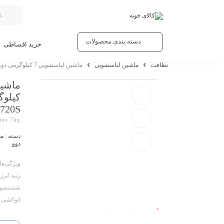
دسته بندی محصولات
خرید اقساطی
نظافت
ماشین لباسشویی
ماشین لباسشویی 7 کیلوگرمی دوو مدل LM-720S نقره‌ای
720S نقره‌ای
ine 7kg
دسته :
ما
دوو
ویژگی‌ها:
رتبه انر
شستشو، 
اتوکشی 