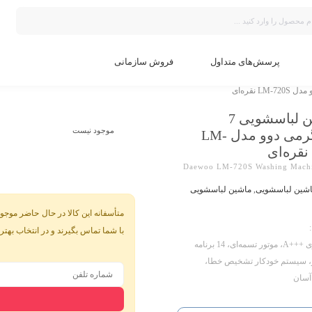
پرسش‌های متداول
فروش سازمانی
ماشین لباسشویی 7
موجود نیست
کیلوگرمی دوو مدل LM-
Daewoo LM-720S Washing Mach
شین لباسشویی
,
ماشین لباسشویی
متأسفانه این کالا در حال حاضر موجود
با شما تماس بگیرند و در انتخاب بهتر
ژی
+++
A، موتور تسمه‌ای، 14 برنامه
سیستم خودکار تشخیص خطا
،
آسان