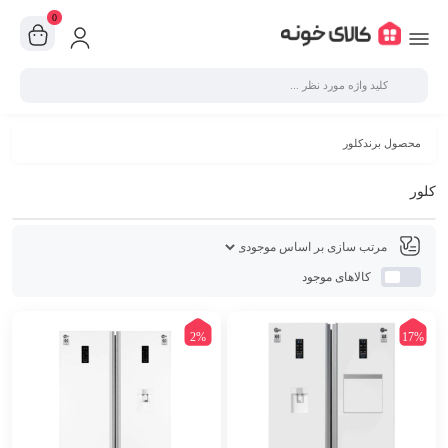
0
محصول برندکلور
کلور
کالاهای موجود
2%
17%