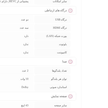
سایر امکانات
پشتیبانی از HEVC, دارای EPG, صدای دالبی, قابلیت نصب روی دیوار, کامپوزیت (Composite) (AV In), نسبت کنتراست 1200:1
درگاه های ارتباطی
درگاه USB
دو عدد
درگاه HDMI
سه عدد
پورت شبکه (LAN)
دارد
بلوتوث
ندارد
کامپوننت
ندارد
صدا
تعداد بلندگوها
2 عدد
توان هر بلندگو
10 وات
استاندارد صوتی
Dolby
صفحه نمایش
سایز صفحه
43 اینچ