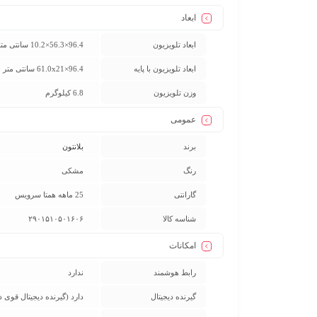
ابعاد
ابعاد تلویزیون
96.4×56.3×10.2 سانتی متر
ابعاد تلویزیون با پایه
96.4×61.0x21 سانتی متر
وزن تلویزیون
6.8 کیلوگرم
عمومی
برند
بلانتون
رنگ
مشکی
گارانتی
25 ماهه همتا سرویس
شناسه کالا
۲۹۰۱۵۱۰۵۰۱۶۰۶
امکانات
رابط هوشمند
ندارد
گيرنده ديجيتال
دارد (گیرنده دیجیتال قوی داخلی