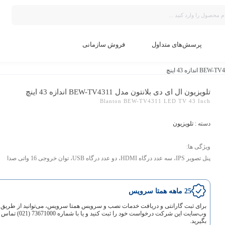
پرسش‌های متداول
فروش سازمانی
تلویزیون ال ای دی بلانتون مدل BEW-TV4311 اندازه 43 اینچ
Blanton BEW-TV4311 LED TV 43 Inch
دسته :
تلویزیون
ویژگی ها:
پنل تصویر IPS
،
سه عدد درگاه HDMI
،
دو عدد درگاه USB
،
توان خروجی 16 واتی صدا
25 ماهه همتا سرویس
برای ثبت گارانتی و دریافت خدمات نصب و سرویس همتا سرویس، می‌توانید از طریق
وب‌سایت این شرکت درخواست خود را ثبت کنید و یا با شماره 73671000 (021) تماس
بگیرید.