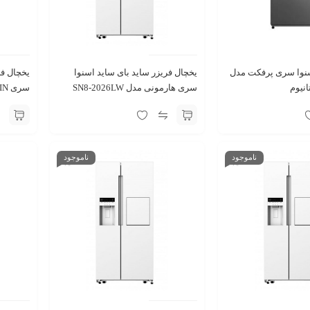
سنوا سری پرفکت مدل
یخچال فریزر ساید بای ساید اسنوا
یخچال فر
سری هارمونی مدل SN8-2026LW
سری TWIN مدل RR50RZ50 سفید
سفید چرمی
ناموجود
ناموجود