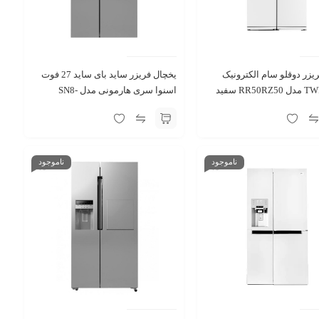
یزر دوقلو سام الکترونیک
یخچال فریزر ساید بای ‌ساید 27 فوت
اسنوا سری هارمونی مدل SN8-
2028SS استیل
ناموجود
ناموجود