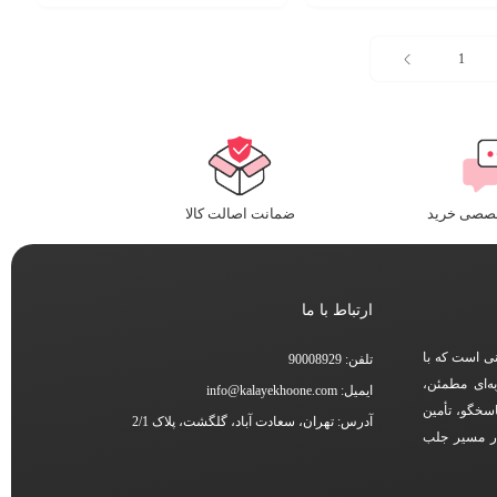
1
خصصی خرید
ضمانت اصالت کالا
ارتباط با ما
نی است که با
تلفن: 90008929
ه‌ای مطمئن،
ایمیل: info@kalayekhoone.com
اسخگو، تأمین
آدرس: تهران، سعادت آباد، گلگشت، پلاک 2/1
در مسیر جلب