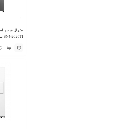
یخچال فریزر ا
SN4-2026TI تیتانیوم