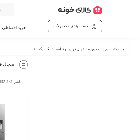
دسته بندی محصولات
خرید اقساطی
محصولات برچسب خورده “یخچال فریزر نوفراست”
برگه 16
یخچال ف
نمایش 181–192 از 196 نتیجه