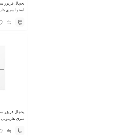
2028GW سفید متالیک
یخچال فریزر سای
سفید متالیک